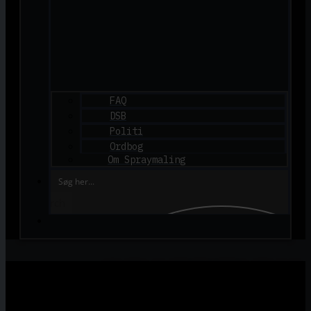
FAQ
DSB
Politi
Ordbog
Om Spraymaling
Search
GRAFFITI.DK