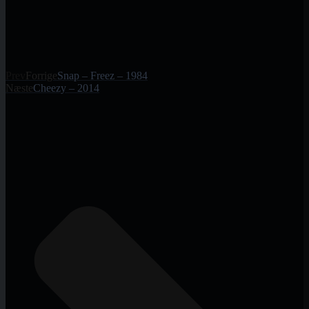
Prev
Forrige
Snap – Freez – 1984
Næste
Cheezy – 2014