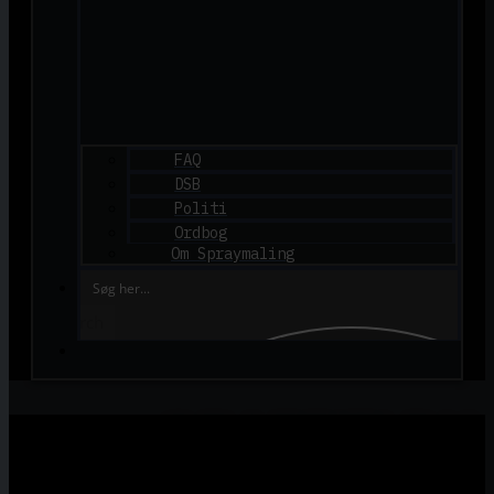
FAQ
DSB
Politi
Ordbog
Om Spraymaling
Search
GRAFFITI.DK