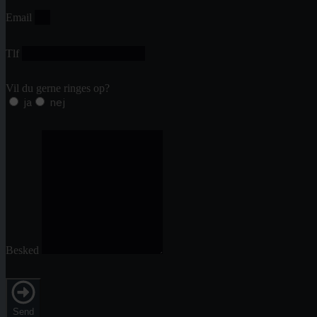
Email
Tlf
Vil du gerne ringes op?
ja
nej
Besked
Send