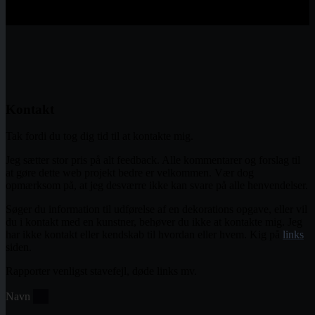
Documenting Danish Graffiti
Kontakt
Tak fordi du tog dig tid til at kontakte mig.
Jeg sætter stor pris på alt feedback. Alle kommentarer og forslag til
at gøre dette web projekt bedre er velkommen. Vær dog
opmærksom på, at jeg desværre ikke kan svare på alle henvendelser.
Søger du information til udførelse af en dekorations opgave, eller vil
du i kontakt med en kunstner, behøver du ikke at kontakte mig. Jeg
har ikke kontakt eller kendskab til hvordan eller hvem. Kig på
links
siden.
Rapporter venligst stavefejl, døde links mv.
Navn