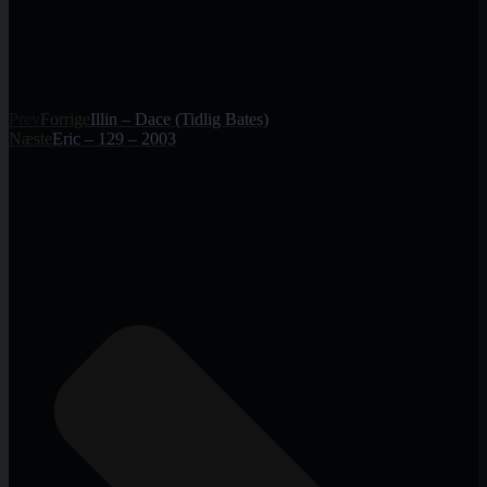
Prev
Forrige
Illin – Dace (Tidlig Bates)
Næste
Eric – 129 – 2003