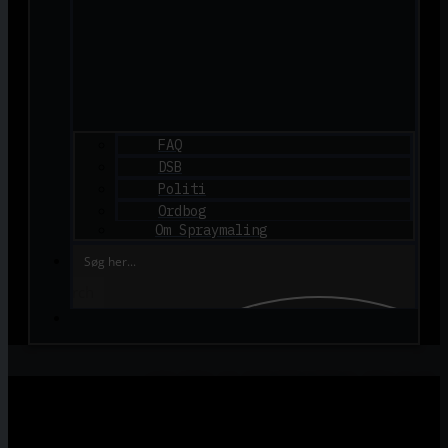
FAQ
DSB
Politi
Ordbog
Om Spraymaling
Search
GRAFFITI.DK