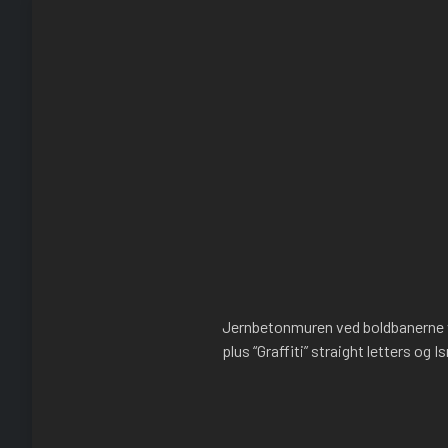
Jernbetonmuren ved boldbanerne v
plus “Graffiti” straight letters og I