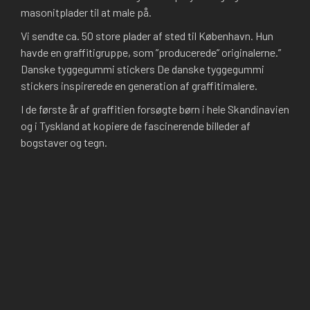
masonitplader til at male på.
Vi sendte ca. 50 store plader af sted til København. Hun
havde en graffitigruppe, som ”producerede” originalerne.”
Danske tyggegummi stickers De danske tyggegummi
stickers inspirerede en generation af graffitimalere.
I de første år af graffitien forsøgte børn i hele Skandinavien
og i Tyskland at kopiere de fascinerende billeder af
bogstaver og tegn.