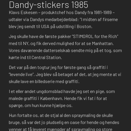
Dandy-stickers 1985
Klavs Eskesen – produktchef hos Dandy fra 1981-1989 –
udtaler via Dandys medarbejderblad: ”I midten af firserne
blev jeg sendt til USA på udstilling i Boston.
Jeg skulle have de første pakker ”STIMOROL for the Rich”
med til NY, og fik derved mulighed for at se Manhattan.
Vores daværende datterselskab sendte mig på et tog, som
kørte ind til Central Station.
Det var på den togtur jeg for første gang så graffiti i
”levende live”. Jeg blev så betaget af det, at jeg mente at vi
skulle lave en billedserie med graffiti.
I et eller andet ungdomsblad havde jeg set en pige, som
malede graffiti i København. Hende fik vi fat i for at
spørge, om hun kunne hjælpe os.
Hun fortalte os, at de stjal al den spraymaling de skulle
bruge, så var det jo pludselig en oase for hende og hendes
venner at få leveret mængder af spraymaling og store