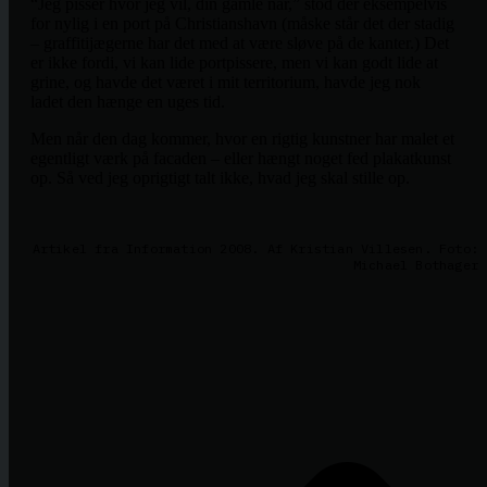
“Jeg pisser hvor jeg vil, din gamle nar,” stod der eksempelvis
for nylig i en port på Christianshavn (måske står det der stadig
– graffitijægerne har det med at være sløve på de kanter.) Det
er ikke fordi, vi kan lide portpissere, men vi kan godt lide at
grine, og havde det været i mit territorium, havde jeg nok
ladet den hænge en uges tid.
Men når den dag kommer, hvor en rigtig kunstner har malet et
egentligt værk på facaden – eller hængt noget fed plakatkunst
op. Så ved jeg oprigtigt talt ikke, hvad jeg skal stille op.
Artikel fra Information 2008. Af Kristian Villesen. Foto:
Michael Bothager