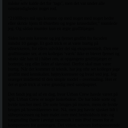
måske selv kalde det for ‘tags’, men det var under alle
omstændigheder noget rod.
“2100Boys må sgu komme op med noget med noget bedre
eller skride hjem til Østerbro og tegne kruseduller,” mumlede
jeg. Og sådan mumler kun en ægte graffitijæger.
Siden har min kæreste og jeg fjernet graffiti fra facaden
mindst 10 gange. Et godt trick er at være hurtig på
aftrækkeren, for ellers udvikler det sig eksponentielt. Den ene
graffitimaler ser, at en kollegas ‘værk’ ikke er blevet fjernet og
straks slår han til i håbet om, at opgangens graffitijæger er
bortrejst, syg eller lider af sløvsind. Derfor skal man være
hurtig. Når det kommer til teknik, har jeg ofte set kolleger jage
graffiti med kemikalier, højtryksrensere og hvad ved jeg. Jeg
sværger imidlertid til den simple model – overmaling. Her er
det et godt trick at være grundig med sandpapiret.
Det fandt jeg ud af en dag, hvor Urban Crew havde været på
spil. Urban Crew er nogle luskebukse. De har både sorte og
hvide tuscher med. De sorte bruges på muren, mens de hvide
bruges på hoveddørenes træ. Nå, men jeg havde sjusket lidt i
slibeprocessen og bare malet over med henholdsvis træ- og
vægmaling (hørte i øvrigt rapmusik i min iPod imens for at
kompensere for gerningen. Det virker, selvom forbipasserende