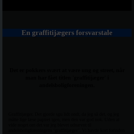
Documenting Danish Graffiti
En graffitijægers forsvarstale
Det er pokkers svært at være ung og street, når
man har fået titlen 'graffitijæger' i
andelsboligforeningen.
Graffitijæger. Det gjorde sgu lidt ondt, da jeg så det, og jeg
måtte lige læse papiret igen, men den var god nok. Uden at
vide noget om det var jeg blevet udnævnt til
andelsboligforeningens ‘graffitijæger’. Vi havde kort forinden