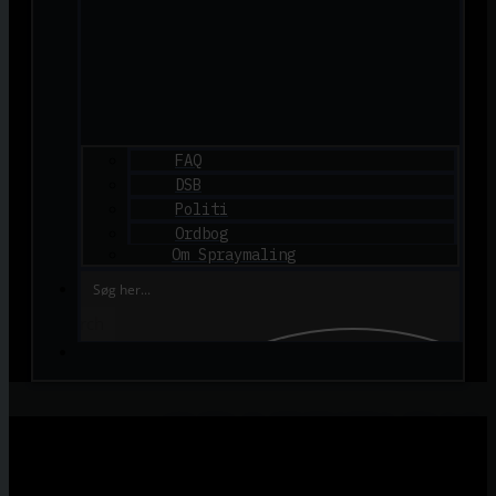
FAQ
DSB
Politi
Ordbog
Om Spraymaling
Search
GRAFFITI.DK