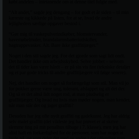
købt andelen – intetanende om at denne titel fulgte med.
“Alt andet,” sagde jeg dengang – for godt et år siden – til min
kæreste og kikkede på listen, for at se, hvad de andre
lejligheders særlige opgaver bestod i.
“Gør mig til vaskepulverindkøber, blomstervander,
havemøbelmaler, brandalarmsbatteriudskifter,
bagtrappevasker. Alt. Bare ikke graffitijæger.”
Noget i den stil sagde jeg. For det gjorde som sagt lidt ondt.
Det handler ikke om arbejdsskyhed. Selve jobbet – selvom
det til tider kan være hårdt – er på sin vis fint (tekniske detaljer
og et par gode tricks til andre graffitijægere vil følge senere).
Nej, det handler om noget så forfængeligt som stil. Man vil jo
for pokker gerne være ung, tolerant, afslappet og alt det der.
Og så er det altså lidt noget rod, at man pludselig er
graffitijæger. Og hvad nu hvis man møder nogen, man kender,
når man står der og jager graffiti?
Desuden har jeg ofte nydt graffiti og gadekunst. Jeg har aldrig
selv malet graffiti (det vildeste jeg har prøvet er at skrive
slemme ting på mit penalhus tilbage i 7. klasse), men jeg har
altid haft en forkærlighed for de personer, som har noget at
byde på, og som deler det med os andre i det offentlige rum.