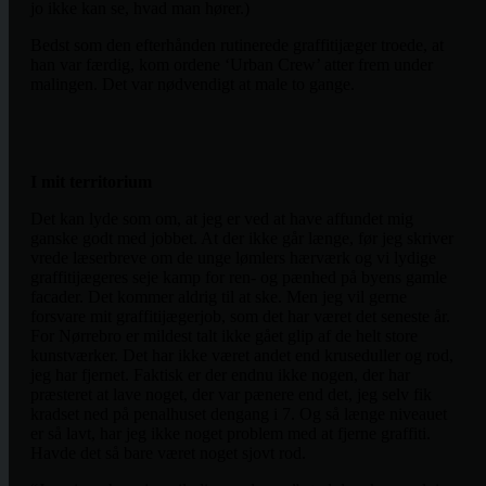
jo ikke kan se, hvad man hører.)
Bedst som den efterhånden rutinerede graffitijæger troede, at
han var færdig, kom ordene ‘Urban Crew’ atter frem under
malingen. Det var nødvendigt at male to gange.
I mit territorium
Det kan lyde som om, at jeg er ved at have affundet mig
ganske godt med jobbet. At der ikke går længe, før jeg skriver
vrede læserbreve om de unge lømlers hærværk og vi lydige
graffitijægeres seje kamp for ren- og pænhed på byens gamle
facader. Det kommer aldrig til at ske. Men jeg vil gerne
forsvare mit graffitijægerjob, som det har været det seneste år.
For Nørrebro er mildest talt ikke gået glip af de helt store
kunstværker. Det har ikke været andet end kruseduller og rod,
jeg har fjernet. Faktisk er der endnu ikke nogen, der har
præsteret at lave noget, der var pænere end det, jeg selv fik
kradset ned på penalhuset dengang i 7. Og så længe niveauet
er så lavt, har jeg ikke noget problem med at fjerne graffiti.
Havde det så bare været noget sjovt rod.