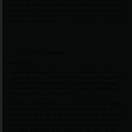
Jeg har altid været på graffitimalernes side, aldrig betragtet det
som hærværk og ofte grint eller undret mig (og hvad man nu
ellers kan få ud af gadekunst). Pludselig var jeg på den anden
side. Jeg var graffitijæger.
Foto: Michael Bothager
2100 Boys
Andelsboligforeningen ligger på indre Nørrebro, og hvis
nogen skulle være i tvivl, så findes der en del graffitimalere på
de kanter. Vi havde ikke boet der i meget mere end 14 dage,
før jeg første gang måtte gå den tunge vej ned i kælderen og
finde sandpapir og malerbøtter frem.
Jeg husker tydeligt min debut. Det viste sig at være en gruppe
ved navn 2100Boys, der havde været på spil. Da jeg var
færdig med at grine, dannede jeg mig et overblik, og hold da
op noget rod, de havde fået lavet i nattens mørke. Der stod
2100Boys med store sorte bogstaver og så havde de ellers
bare tegnet kruseduller jævnt fordelt over facaden – de vil