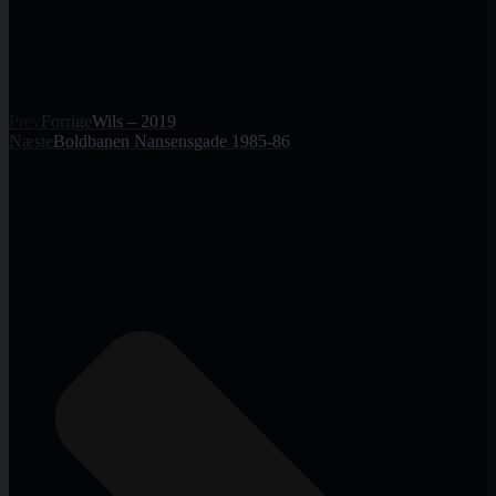
Prev
Forrige
Wils – 2019
Næste
Boldbanen Nansensgade 1985-86