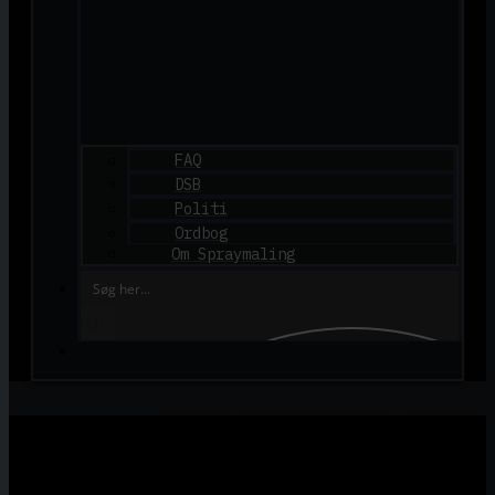
FAQ
DSB
Politi
Ordbog
Om Spraymaling
Search
GRAFFITI.DK